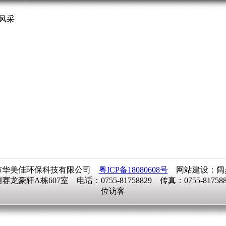
风采
市华美佳环保科技有限公司
粤ICP备18080608号
网站建设：
栋607室 电话：0755-81758829 传真：0755-8175882
位访客